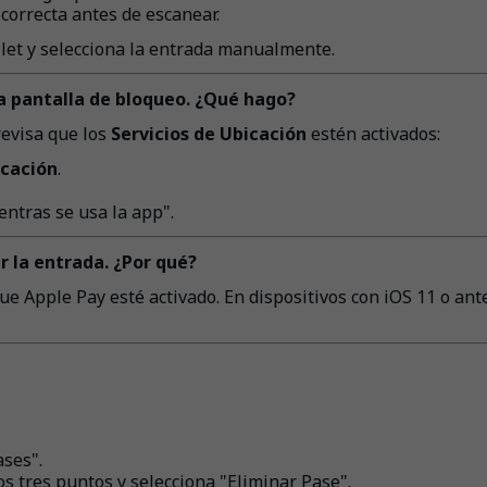
 correcta antes de escanear.
llet y selecciona la entrada manualmente.
la pantalla de bloqueo. ¿Qué hago?
revisa que los
Servicios de Ubicación
estén activados:
icación
.
ntras se usa la app".
r la entrada. ¿Por qué?
ue Apple Pay esté activado. En dispositivos con iOS 11 o ant
ases".
los tres puntos y selecciona "Eliminar Pase".