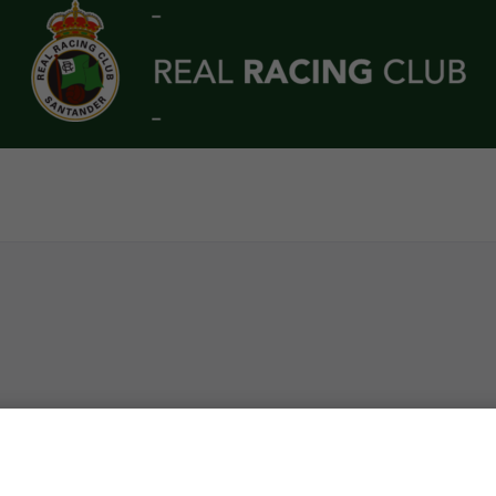
e almacenar en la aplicación Google Wallet en tu teléfono 
ngresar a los Campos de Sport simplemente acercando tu disp