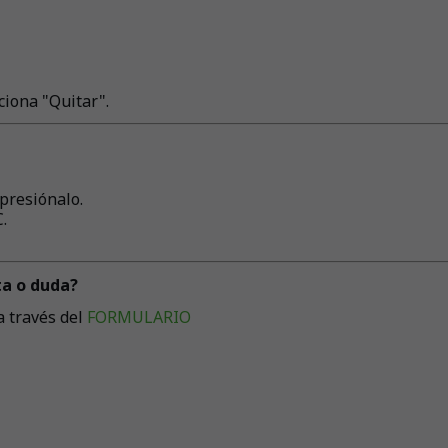
ciona "Quitar".
presiónalo.
.
ta o duda?
a través del
FORMULARIO