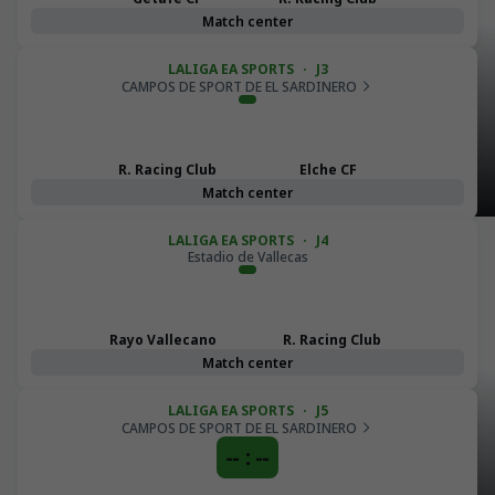
Racing y Deportivo
Match center
Alavés cierran sus
LALIGA EA SPORTS
·
J3
CAMPOS DE SPORT DE EL SARDINERO
pretemporadas en el III
Trofeo Nando Yosu
R. Racing Club
Elche CF
Match center
LALIGA EA SPORTS
·
J4
Estadio de Vallecas
CORPORATIVAS
Rayo Vallecano
R. Racing Club
Flores y la Copa de
Match center
Campeón de LaLiga
LALIGA EA SPORTS
·
J5
CAMPOS DE SPORT DE EL SARDINERO
Hypermotion para la
-- : --