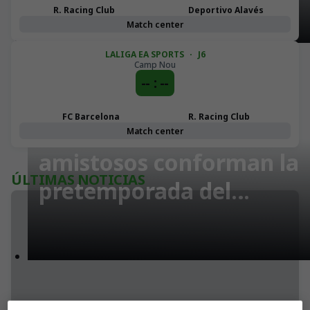
Bien Aparecida
R. Racing Club
Deportivo Alavés
Match center
LALIGA EA SPORTS
·
J6
Camp Nou
-- : --
RACING FEMENINO
FC Barcelona
R. Racing Club
Siete encuentros
Match center
amistosos conforman la
ÚLTIMAS NOTICIAS
pretemporada del
Racing