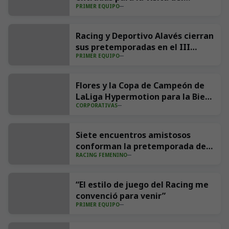
PRIMER EQUIPO
Villarreal CF a los Campos de
Sport
Racing y Deportivo Alavés cierran
sus pretemporadas en el III
PRIMER EQUIPO
Trofeo Nando Yosu
Flores y la Copa de Campeón de
LaLiga Hypermotion para la Bien
CORPORATIVAS
Aparecida
Siete encuentros amistosos
conforman la pretemporada del
RACING FEMENINO
Racing
“El estilo de juego del Racing me
convenció para venir”
PRIMER EQUIPO