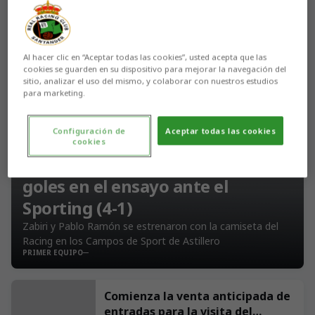
Al hacer clic en “Aceptar todas las cookies”, usted acepta que las
cookies se guarden en su dispositivo para mejorar la navegación del
sitio, analizar el uso del mismo, y colaborar con nuestros estudios
para marketing.
Configuración de
Aceptar todas las cookies
cookies
Buenas sensaciones y cuatro
goles en el ensayo ante el
Sporting (4-1)
Zabiri y Pablo Ramón se estrenaron con la camiseta del
Racing en los Campos de Sport de Astillero
PRIMER EQUIPO
Comienza la venta anticipada de
entradas para la visita del