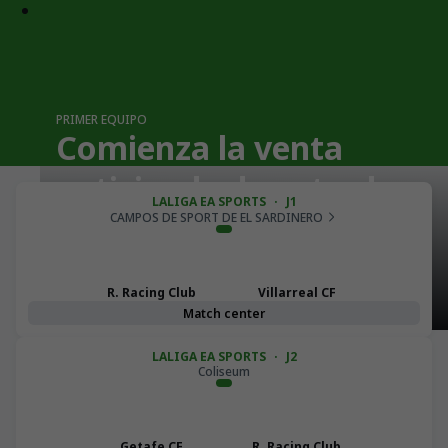
PRIMER EQUIPO
Comienza la venta
anticipada de entradas
LALIGA EA SPORTS
·
J1
para la visita del
CAMPOS DE SPORT DE EL SARDINERO
Villarreal CF a los
R. Racing Club
Villarreal CF
Campos de Sport
Match center
LALIGA EA SPORTS
·
J2
Coliseum
PRIMER EQUIPO
Getafe CF
R. Racing Club