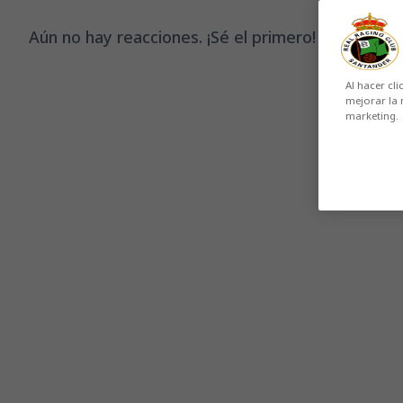
Aún no hay reacciones. ¡Sé el primero!
Al hacer cli
mejorar la 
marketing.