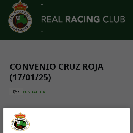
Skip to main content
CONVENIO CRUZ ROJA
(17/01/25)
5
FUNDACIÓN
Aún no hay reacciones. ¡Sé el primero!