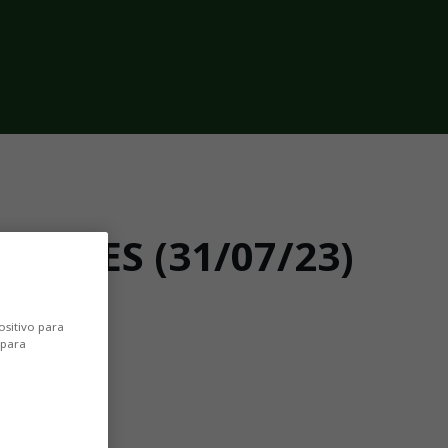
DORES (31/07/23)
ositivo para
 para