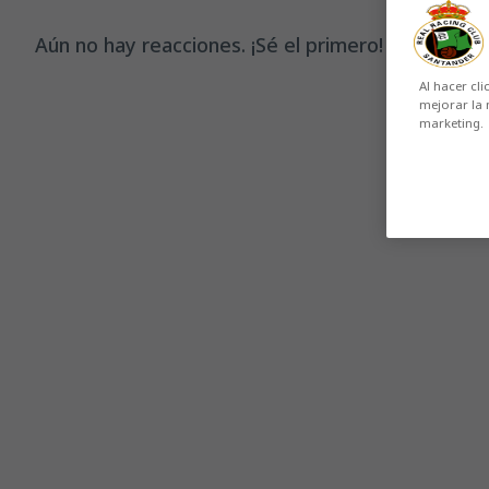
Aún no hay reacciones. ¡Sé el primero!
Al hacer cli
mejorar la 
marketing.