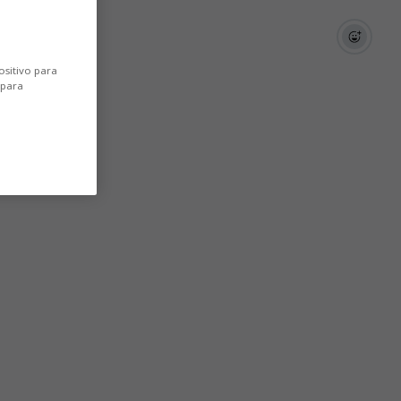
ositivo para
 para