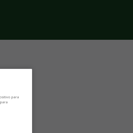
ositivo para
 para