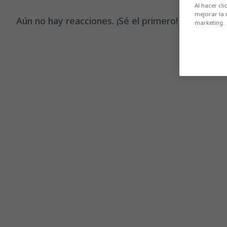
Al hacer cli
mejorar la 
Aún no hay reacciones. ¡Sé el primero!
marketing.