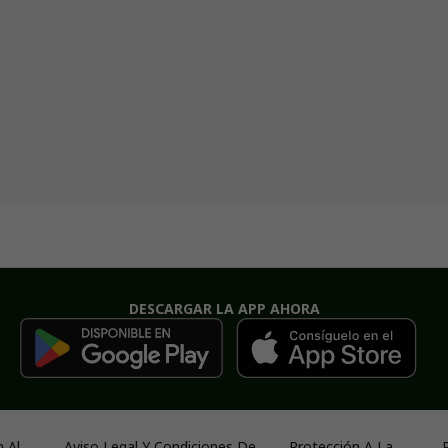
DESCARGAR LA APP AHORA
 Al
Aviso Legal Y Condiciones De
Protección A La
P