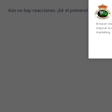
Aún no hay reacciones. ¡Sé el primero!
Al hacer cli
mejorar la 
marketing.