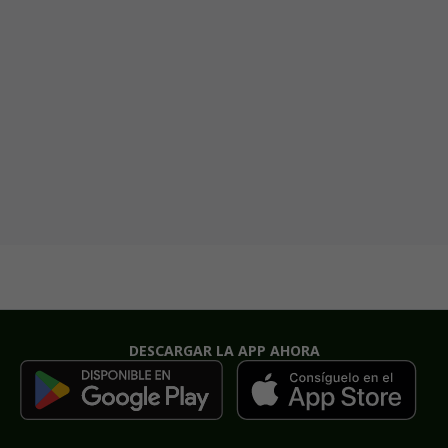
DESCARGAR LA APP AHORA