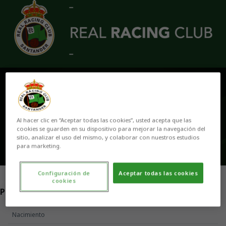
Skip to main content
A. JIMÉNEZ
Al hacer clic en “Aceptar todas las cookies”, usted acepta que las
cookies se guarden en su dispositivo para mejorar la navegación del
sitio, analizar el uso del mismo, y colaborar con nuestros estudios
para marketing.
Configuración de
Aceptar todas las cookies
cookies
POSICIÓN
PORTERO
Nacimiento