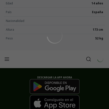
Edad
14 años
País
España
Nacionalidad
Altura
173 cm
Peso
52 kg
DESCARGAR LA APP AHORA