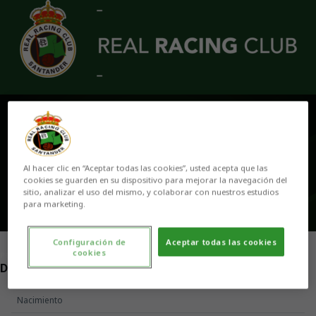
Skip to main content
BORJA VIGO
Al hacer clic en “Aceptar todas las cookies”, usted acepta que las
cookies se guarden en su dispositivo para mejorar la navegación del
sitio, analizar el uso del mismo, y colaborar con nuestros estudios
para marketing.
Configuración de
Aceptar todas las cookies
cookies
POSICIÓN
DELANTERO
Nacimiento