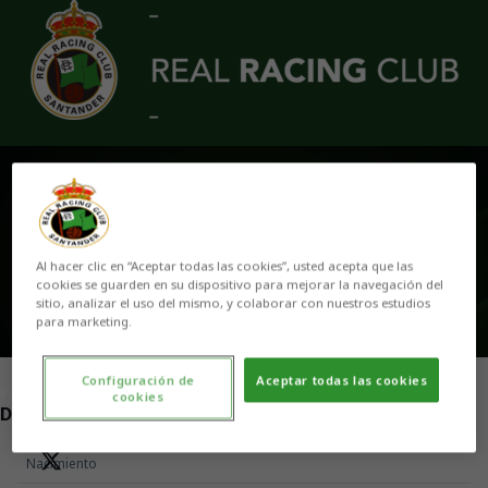
Skip to main content
CARLOS ÁLVAREZ
Al hacer clic en “Aceptar todas las cookies”, usted acepta que las
cookies se guarden en su dispositivo para mejorar la navegación del
sitio, analizar el uso del mismo, y colaborar con nuestros estudios
para marketing.
Configuración de
Aceptar todas las cookies
POSICIÓN
cookies
DELANTERO
Nacimiento