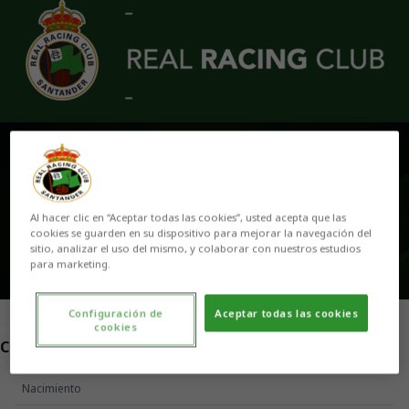
Skip to main content
CARLOS CUESTA
Al hacer clic en “Aceptar todas las cookies”, usted acepta que las
cookies se guarden en su dispositivo para mejorar la navegación del
sitio, analizar el uso del mismo, y colaborar con nuestros estudios
para marketing.
Configuración de
Aceptar todas las cookies
cookies
POSICIÓN
CENTROCAMPISTA
Nacimiento