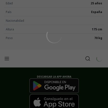
Edad
25 años
País
España
Nacionalidad
Altura
175 cm
Peso
70 kg
DESCARGAR LA APP AHORA