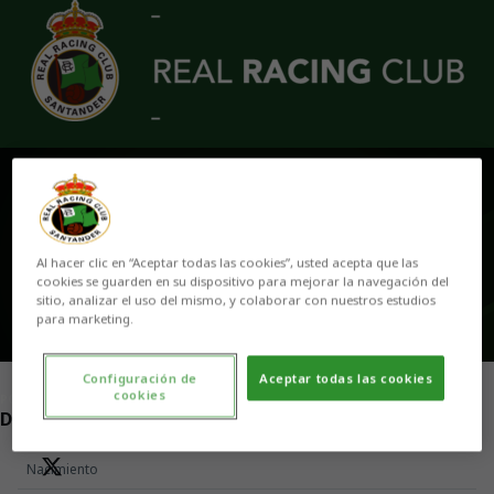
Skip to main content
CAYE QUINTANA
Al hacer clic en “Aceptar todas las cookies”, usted acepta que las
cookies se guarden en su dispositivo para mejorar la navegación del
sitio, analizar el uso del mismo, y colaborar con nuestros estudios
para marketing.
Configuración de
Aceptar todas las cookies
cookies
POSICIÓN
DELANTERO
Nacimiento