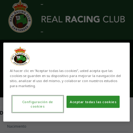
Skip to main content
CRISTIAN CANALES
Al hacer clic en “Aceptar todas las cookies”, usted acepta que las
cookies se guarden en su dispositivo para mejorar la navegación del
sitio, analizar el uso del mismo, y colaborar con nuestros estudios
para marketing.
Configuración de
Aceptar todas las cookies
cookies
POSICIÓN
DELANTERO
Nacimiento