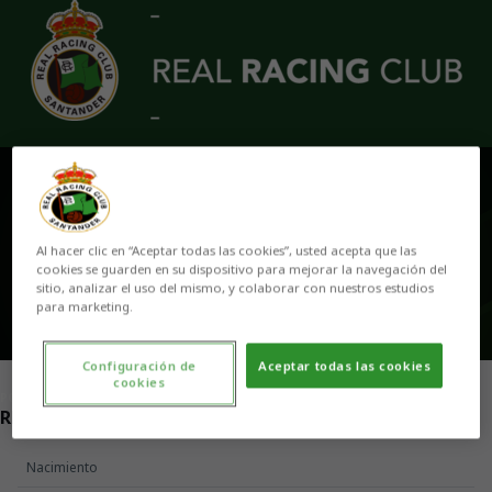
Skip to main content
DANIEL RUIZ
Al hacer clic en “Aceptar todas las cookies”, usted acepta que las
cookies se guarden en su dispositivo para mejorar la navegación del
sitio, analizar el uso del mismo, y colaborar con nuestros estudios
para marketing.
Configuración de
Aceptar todas las cookies
cookies
POSICIÓN
READAPTADOR
Nacimiento