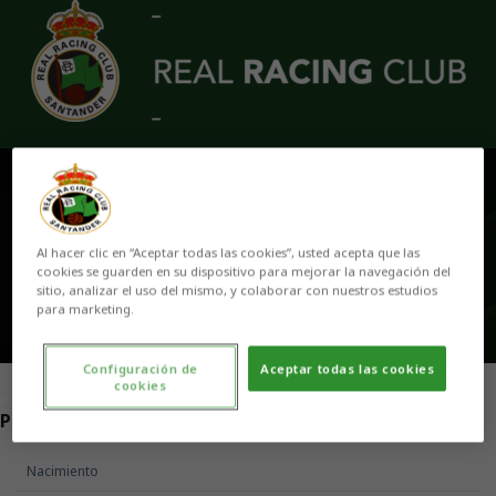
Skip to main content
DANI SALVADOR
Al hacer clic en “Aceptar todas las cookies”, usted acepta que las
cookies se guarden en su dispositivo para mejorar la navegación del
sitio, analizar el uso del mismo, y colaborar con nuestros estudios
para marketing.
Configuración de
Aceptar todas las cookies
cookies
POSICIÓN
PREPARADOR FÍSICO
Nacimiento