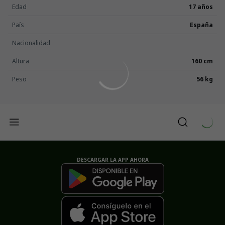
Edad
17 años
País
España
Nacionalidad
Altura
160 cm
Peso
56 kg
DESCARGAR LA APP AHORA