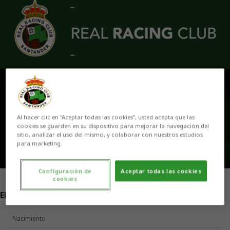
Skip to main content
DIEGO ORIA
Al hacer clic en “Aceptar todas las cookies”, usted acepta que las
cookies se guarden en su dispositivo para mejorar la navegación del
sitio, analizar el uso del mismo, y colaborar con nuestros estudios
para marketing.
Configuración de
Aceptar todas las cookies
cookies
POSICIÓN
ENTRENADOR DE PORTEROS
Nacimiento