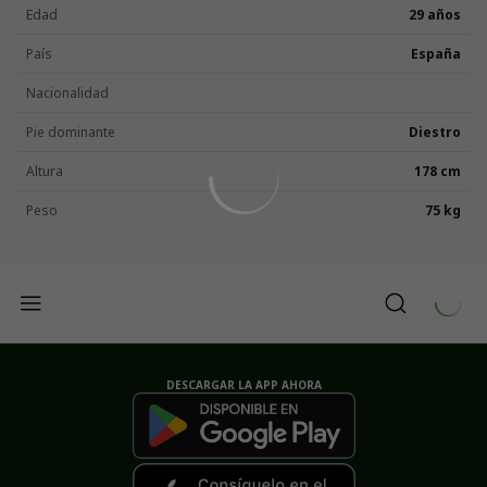
Edad
29 años
País
España
Nacionalidad
Pie dominante
Diestro
Altura
178 cm
Peso
75 kg
DESCARGAR LA APP AHORA