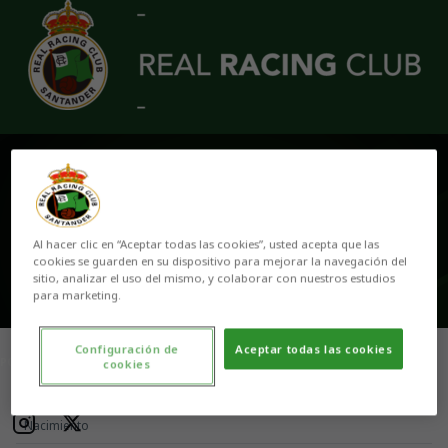
Skip to main content
GÁNDARA
Al hacer clic en “Aceptar todas las cookies”, usted acepta que las
cookies se guarden en su dispositivo para mejorar la navegación del
sitio, analizar el uso del mismo, y colaborar con nuestros estudios
para marketing.
Configuración de
Aceptar todas las cookies
POSICIÓN
cookies
DEFENSA
Nacimiento