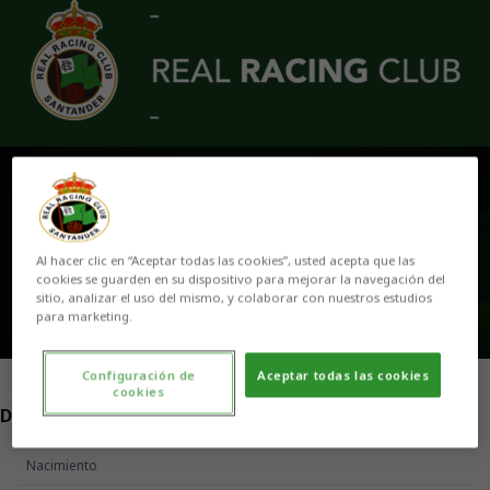
Skip to main content
JAVI
Al hacer clic en “Aceptar todas las cookies”, usted acepta que las
cookies se guarden en su dispositivo para mejorar la navegación del
sitio, analizar el uso del mismo, y colaborar con nuestros estudios
para marketing.
Configuración de
Aceptar todas las cookies
cookies
POSICIÓN
DELANTERO
Nacimiento