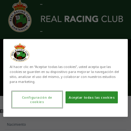
Skip to main content
JAVIER MANSILLA
0
Al hacer clic en “Aceptar todas las cookies”, usted acepta que las
cookies se guarden en su dispositivo para mejorar la navegación del
sitio, analizar el uso del mismo, y colaborar con nuestros estudios
para marketing.
Configuración de
Aceptar todas las cookies
cookies
POSICIÓN
ENTRENADOR DE PORTEROS
Nacimiento