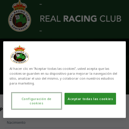
Skip to main content
JAVIER PÉREZ
Al hacer clic en “Aceptar todas las cookies”, usted acepta que las
cookies se guarden en su dispositivo para mejorar la navegación del
sitio, analizar el uso del mismo, y colaborar con nuestros estudios
para marketing.
Configuración de
Aceptar todas las cookies
cookies
POSICIÓN
PORTERO
Nacimiento