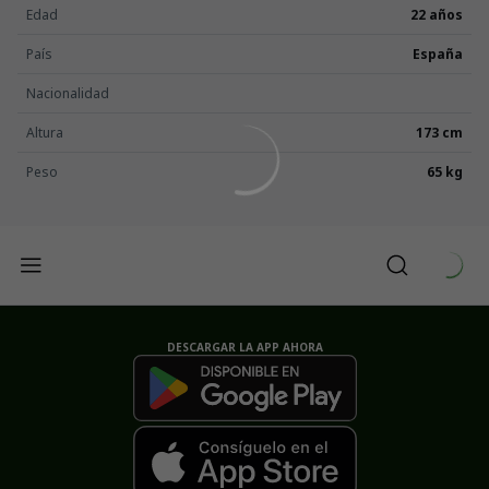
Edad
22 años
País
España
Nacionalidad
Altura
173 cm
Peso
65 kg
DESCARGAR LA APP AHORA