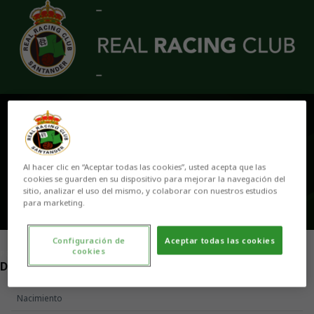
Skip to main content
LUCÍA SÁNCHEZ
Al hacer clic en “Aceptar todas las cookies”, usted acepta que las
cookies se guarden en su dispositivo para mejorar la navegación del
sitio, analizar el uso del mismo, y colaborar con nuestros estudios
para marketing.
Configuración de
Aceptar todas las cookies
cookies
POSICIÓN
DELANTERA
Nacimiento