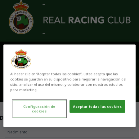
Skip to main content
MAIKEL DIEGO
Al hacer clic en “Aceptar todas las cookies”, usted acepta que las
cookies se guarden en su dispositivo para mejorar la navegación del
sitio, analizar el uso del mismo, y colaborar con nuestros estudios
para marketing.
Configuración de
Aceptar todas las cookies
cookies
POSICIÓN
DELANTERO
Nacimiento