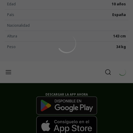
Edad
10 años
País
España
Nacionalidad
Altura
143 cm
Peso
34 kg
DESCARGAR LA APP AHORA