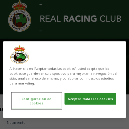
Skip to main content
MARCO GUTIÉRREZ
Al hacer clic en “Aceptar todas las cookies”, usted acepta que las
cookies se guarden en su dispositivo para mejorar la navegación del
sitio, analizar el uso del mismo, y colaborar con nuestros estudios
para marketing.
Configuración de
Aceptar todas las cookies
cookies
POSICIÓN
DEFENSA
Nacimiento