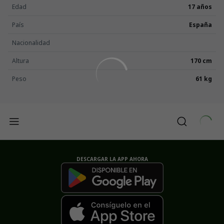
Edad
17 años
País
España
Nacionalidad
Altura
170 cm
Peso
61 kg
DESCARGAR LA APP AHORA