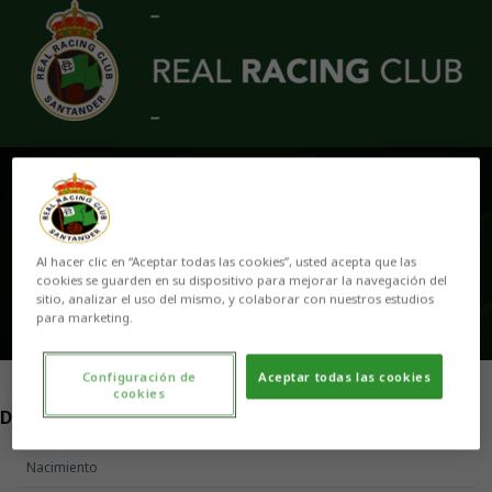
Skip to main content
MARCOS MARTÍN
Al hacer clic en “Aceptar todas las cookies”, usted acepta que las
cookies se guarden en su dispositivo para mejorar la navegación del
sitio, analizar el uso del mismo, y colaborar con nuestros estudios
para marketing.
Configuración de
Aceptar todas las cookies
cookies
POSICIÓN
DELANTERO
Nacimiento