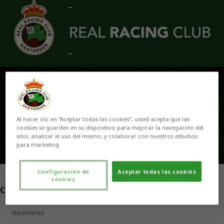
Skip to main content
SONIA DEL MAR
16
Al hacer clic en “Aceptar todas las cookies”, usted acepta que las
cookies se guarden en su dispositivo para mejorar la navegación del
sitio, analizar el uso del mismo, y colaborar con nuestros estudios
para marketing.
Configuración de
Aceptar todas las cookies
cookies
POSICIÓN
CENTROCAMPISTA
Nacimiento