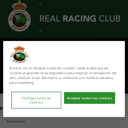
Skip to main content
VALENTINA DURAN
Al hacer clic en “Aceptar todas las cookies”, usted acepta que las
cookies se guarden en su dispositivo para mejorar la navegación del
sitio, analizar el uso del mismo, y colaborar con nuestros estudios
para marketing.
Configuración de
Aceptar todas las cookies
cookies
POSICIÓN
PORTERA
Nacimiento