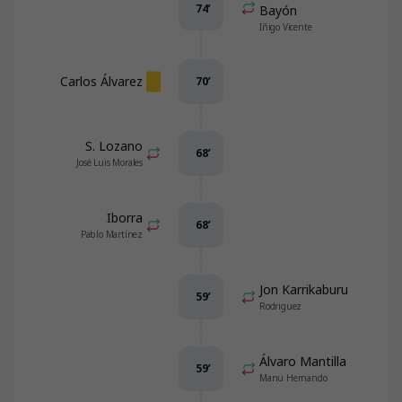
74
’
Bayón
Iñigo Vicente
Carlos Álvarez
70
’
S. Lozano
68
’
José Luis Morales
Iborra
68
’
Pablo Martínez
Jon Karrikaburu
59
’
Rodriguez
Álvaro Mantilla
59
’
Manu Hernando