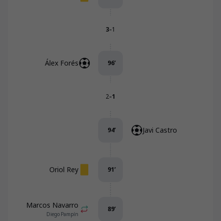
-
3
1
Álex Forés
96
’
-
2
1
Javi Castro
94
’
Oriol Rey
91
’
Marcos Navarro
89
’
Diego Pampín