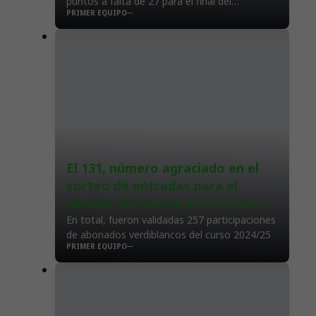
puntos a falta de 27 para el final del
PRIMER EQUIPO
campeonato 2024/25
El 131, número agraciado en el
sorteo de entradas para el
partido del Racing en el Ciutat
de Valencia
En total, fueron validadas 257 participaciones
de abonados verdiblancos del curso 2024/25
PRIMER EQUIPO