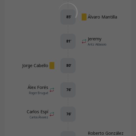
Álvaro Mantilla
85
’
Jeremy
81
’
Aritz Aldasoro
Jorge Cabello
80
’
Álex Forés
76
’
Roger Brugué
Carlos Espí
76
’
Carlos Álvarez
Roberto González