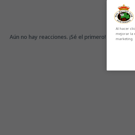
Al hacer cli
mejorar la 
Aún no hay reacciones. ¡Sé el primero!
marketing.