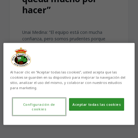
hacer”
Unai Medina: “El equipo está con mucha
confianza, pero somos prudentes porque
queda mucho por hacer”
Al hacer clic en “Aceptar todas las cookies”, usted acepta que las
cookies se guarden en su dispositivo para mejorar la navegación del
sitio, analizar el uso del mismo, y colaborar con nuestros estudios
para marketing.
Aún no hay reacciones. ¡Sé el primero!
Configuración de
Aceptar todas las cookies
cookies