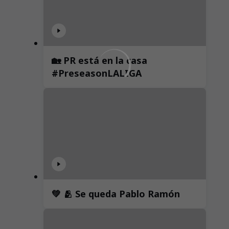
🏡 PR está en la casa
#PreseasonLALIGA
💚 🫂 Se queda Pablo Ramón