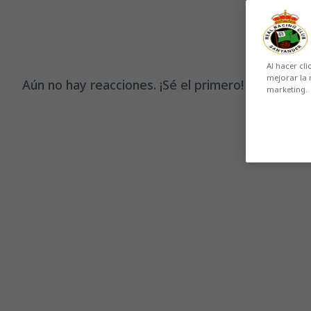
Al hacer cli
mejorar la 
Aún no hay reacciones. ¡Sé el primero!
marketing.