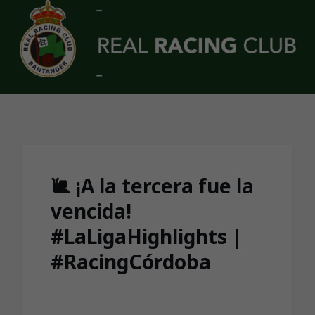
Skip to main content
🐌 ¡A la tercera fue la
vencida!
#LaLigaHighlights |
#RacingCórdoba