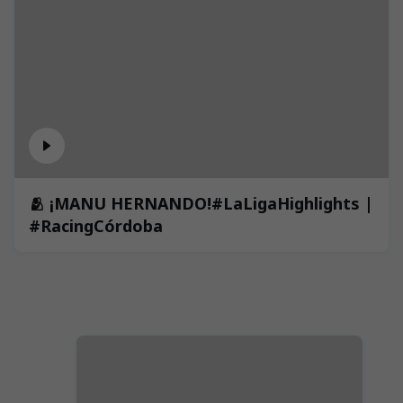
🫂 ¡MANU HERNANDO!#LaLigaHighlights |
#RacingCórdoba