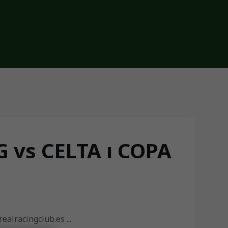
 vs CELTA ı COPA
ealracingclub.es ...