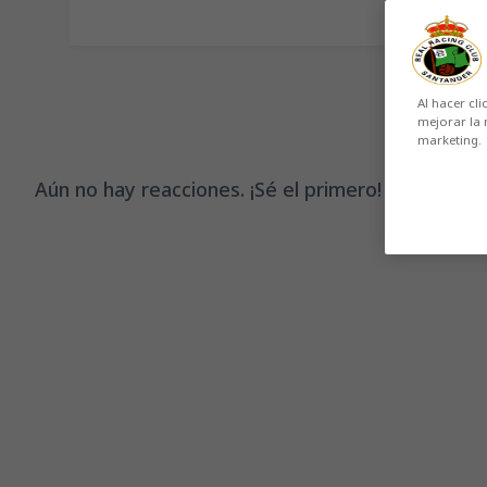
Al hacer cli
mejorar la 
marketing.
Aún no hay reacciones. ¡Sé el primero!