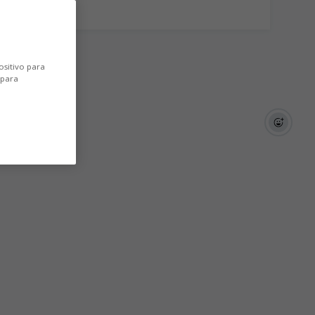
ositivo para
 para