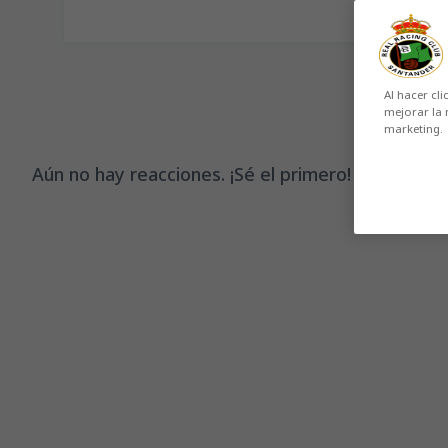
Al hacer cli
mejorar la 
marketing.
Aún no hay reacciones. ¡Sé el primero!