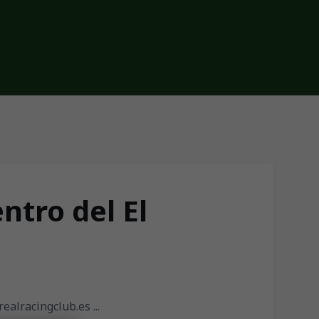
ntro del El
ealracingclub.es ...