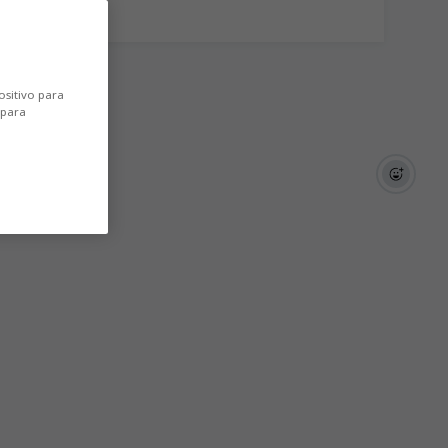
ositivo para
 para