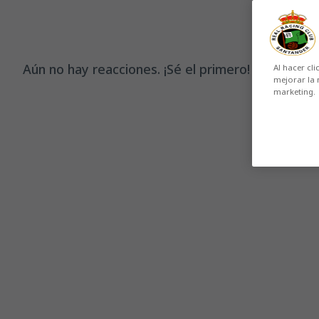
Aún no hay reacciones. ¡Sé el primero!
Al hacer cli
mejorar la 
marketing.