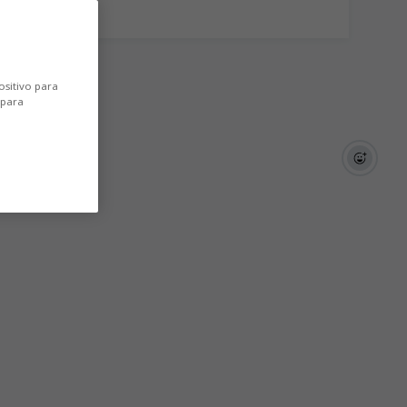
ositivo para
 para