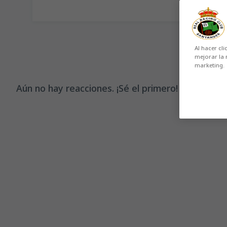
Al hacer cli
mejorar la 
marketing.
Aún no hay reacciones. ¡Sé el primero!