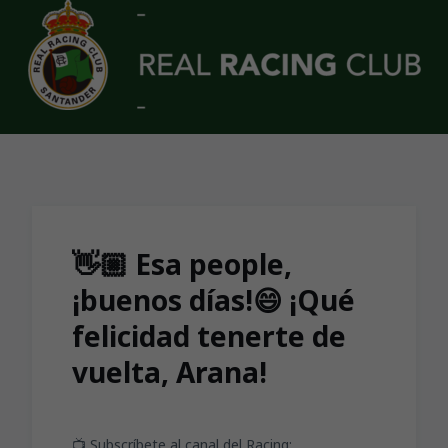
Skip to main content
👋🏼 Esa people,
¡buenos días!😄 ¡Qué
felicidad tenerte de
vuelta, Arana!
📺 Subscríbete al canal del Racing: