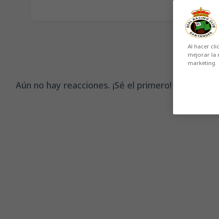
Al hacer cli
mejorar la 
marketing.
Aún no hay reacciones. ¡Sé el primero!