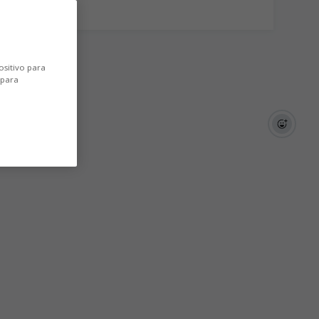
ositivo para
 para