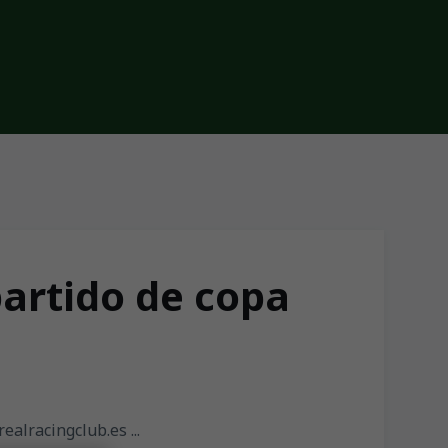
 partido de copa
ealracingclub.es ...