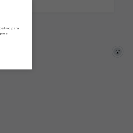
ositivo para
 para