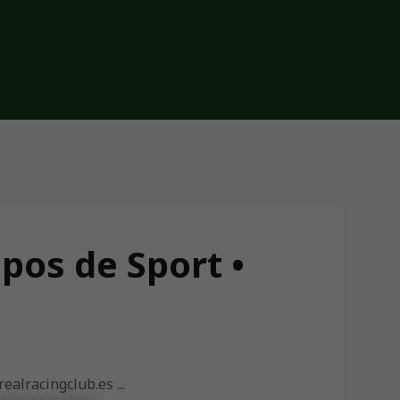
os de Sport •
ealracingclub.es ...