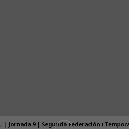
RAYO CANTABRIA vs DEPORTIVO FABRIL | Jornada 9 | Segunda Federación ı 