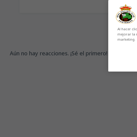
Al hacer cli
mejorar la 
marketing.
Aún no hay reacciones. ¡Sé el primero!