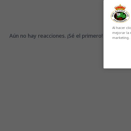
Al hacer cli
mejorar la 
Aún no hay reacciones. ¡Sé el primero!
marketing.