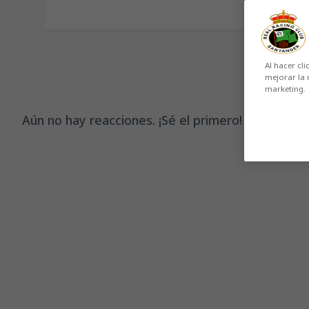
Al hacer cli
mejorar la 
marketing.
Aún no hay reacciones. ¡Sé el primero!