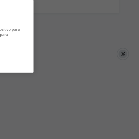
ositivo para
 para