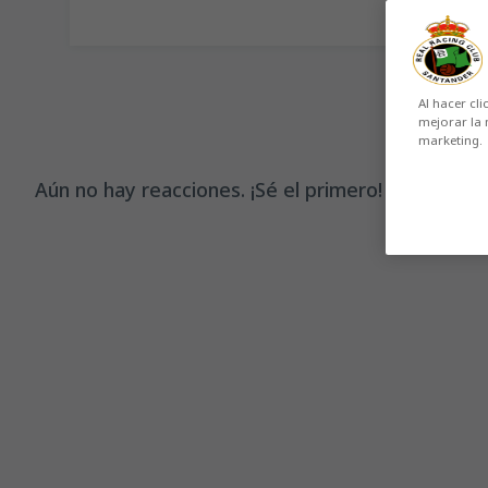
Al hacer cli
mejorar la 
marketing.
Aún no hay reacciones. ¡Sé el primero!