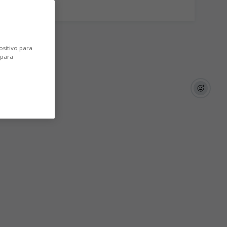
ositivo para
 para