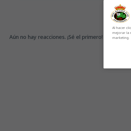
Al hacer cli
mejorar la 
Aún no hay reacciones. ¡Sé el primero!
marketing.