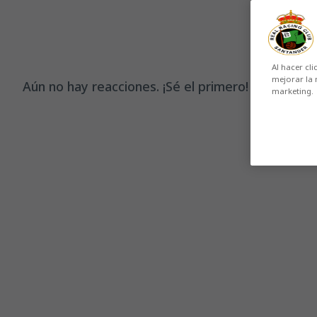
Al hacer cli
mejorar la 
Aún no hay reacciones. ¡Sé el primero!
marketing.