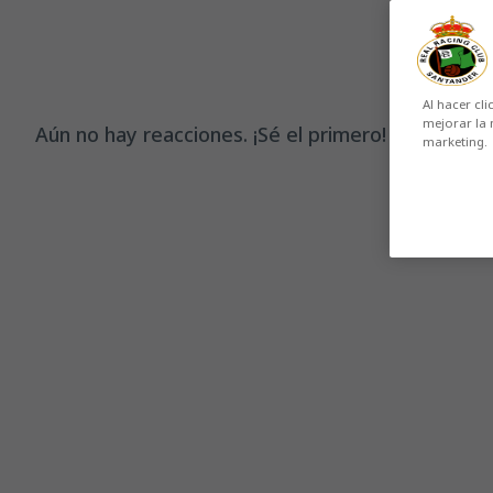
Al hacer cli
mejorar la 
Aún no hay reacciones. ¡Sé el primero!
marketing.