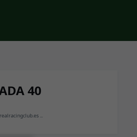
NADA 40
ealracingclub.es ...