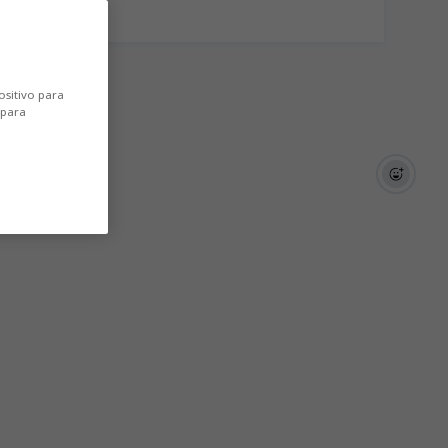
ositivo para
 para