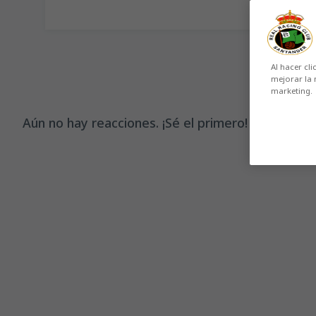
Al hacer cli
mejorar la 
marketing.
Aún no hay reacciones. ¡Sé el primero!