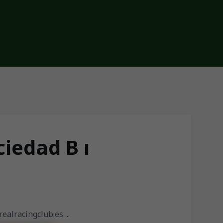
iedad B ı
ealracingclub.es ...